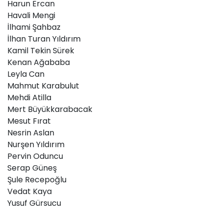
Harun Ercan
Havali Mengi
İlhami Şahbaz
İlhan Turan Yıldırım
Kamil Tekin Sürek
Kenan Ağababa
Leyla Can
Mahmut Karabulut
Mehdi Atilla
Mert Büyükkarabacak
Mesut Fırat
Nesrin Aslan
Nurşen Yıldırım
Pervin Oduncu
Serap Güneş
Şule Recepoğlu
Vedat Kaya
Yusuf Gürsucu