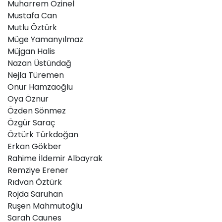
Muharrem Özinel
Mustafa Can
Mutlu Öztürk
Müge Yamanyılmaz
Müjgan Halis
Nazan Üstündağ
Nejla Türemen
Onur Hamzaoğlu
Oya Öznur
Özden Sönmez
Özgür Saraç
Öztürk Türkdoğan
Erkan Gökber
Rahime İldemir Albayrak
Remziye Erener
Rıdvan Öztürk
Rojda Saruhan
Ruşen Mahmutoğlu
Sarah Caunes