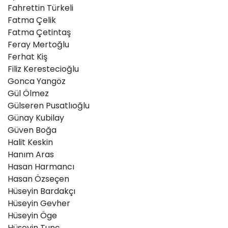
Fahrettin Türkeli
Fatma Çelik
Fatma Çetintaş
Feray Mertoğlu
Ferhat Kiş
Filiz Kerestecioğlu
Gonca Yangöz
Gül Ölmez
Gülseren Pusatlıoğlu
Günay Kubilay
Güven Boğa
Halit Keskin
Hanım Aras
Hasan Harmancı
Hasan Özseçen
Hüseyin Bardakçı
Hüseyin Gevher
Hüseyin Öge
Hüseyin Tunç