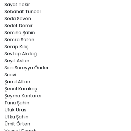
Sayat Tekir
Sebahat Tuncel
Seda Seven
Sedef Demir
Semiha Şahin
Semra Saten
Serap Kılıç
Sevtap Akdağ
Seyit Aslan
Sırrı Süreyya Önder
Suavi
Şamil Altan
Şenol Karakaş
Şeyma Kantarcı
Tuna Şahin
Ufuk Uras
Utku Şahin
Ümit Örten
Veysel Oyardı