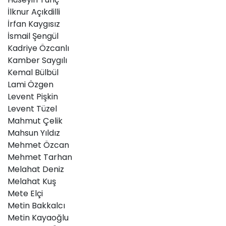
İlknur Açıkdilli
İrfan Kaygısız
İsmail Şengül
Kadriye Özcanlı
Kamber Saygılı
Kemal Bülbül
Lami Özgen
Levent Pişkin
Levent Tüzel
Mahmut Çelik
Mahsun Yıldız
Mehmet Özcan
Mehmet Tarhan
Melahat Deniz
Melahat Kuş
Mete Elçi
Metin Bakkalcı
Metin Kayaoğlu