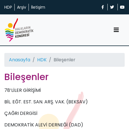
HDP
Arşiv
İletişim
Anasayfa
HDK
Bileşenler
Bileşenler
78’LİLER GİRİŞİMİ
BİL. EĞT. EST. SAN. ARŞ. VAK. (BEKSAV)
ÇAĞRI DERGİSİ
DEMOKRATİK ALEVİ DERNEĞİ (DAD)