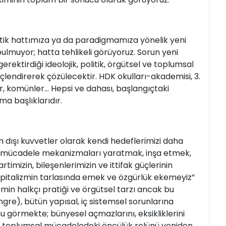
litik hattımıza ya da paradigmamıza yönelik yeni
bulmuyor; hatta tehlikeli görüyoruz. Sorun yeni
ektirdiği ideolojik, politik, örgütsel ve toplumsal
çlendirerek çözülecektir. HDK okulları-akademisi, 3.
ler, komünler… Hepsi ve dahası, başlangıçtaki
ma başlıklarıdır.
em dışı kuvvetler olarak kendi hedeflerimizi daha
re mücadele mekanizmaları yaratmak, inşa etmek,
imizin, bileşenlerimizin ve ittifak güçlerinin
pitalizmin tarlasında emek ve özgürlük ekemeyiz”
in halkçı pratiği ve örgütsel tarzı ancak bu
e), bütün yapısal, iç sistemsel sorunlarına
 görmekte; bünyesel açmazlarını, eksikliklerini
k toplumsal mücadeledeki öncülük rolünü yeniden