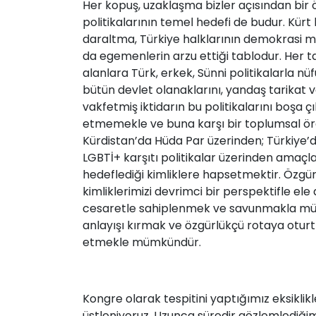
Her kopuş, uzaklaşma bizler açısından bir 
politikalarının temel hedefi de budur. Kürt
daraltma, Türkiye halklarının demokrasi m
da egemenlerin arzu ettiği tablodur. Her ta
alanlara Türk, erkek, Sünni politikalarla n
bütün devlet olanaklarını, yandaş tarikat 
vakfetmiş iktidarın bu politikalarını boşa çı
etmemekle ve buna karşı bir toplumsal 
Kürdistan’da Hüda Par üzerinden; Türkiye’de m
LGBTİ+ karşıtı politikalar üzerinden amaçl
hedeflediği kimliklere hapsetmektir. Özg
kimliklerimizi devrimci bir perspektifle el
cesaretle sahiplenmek ve savunmakla mümkünd
anlayışı kırmak ve özgürlükçü rotaya otur
etmekle mümkündür.
Kongre olarak tespitini yaptığımız eksikli
üstleniyoruz. Uzunca süredir gözlemlediğimi