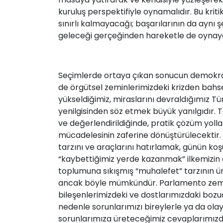
kuruluş perspektifiyle oynamalıdır. Bu kriti
sınırlı kalmayacağı; başarılarının da aynı 
geleceği gerçeğinden hareketle de oynay
Seçimlerde ortaya çıkan sonucun demokratik
de örgütsel zeminlerimizdeki krizden bah
yükseldiğimiz, miraslarını devraldığımız T
yenilgisinden söz etmek büyük yanılgıdır. Te
ve değerlendirildiğinde, pratik çözüm yolları
mücadelesinin zaferine dönüştürülecektir.
tarzını ve araçlarını hatırlamak, günün k
“kaybettiğimiz yerde kazanmak” ilkemizin de
toplumuna sıkışmış “muhalefet” tarzının ü
ancak böyle mümkündür. Parlamento zemini 
bileşenlerimizdeki ve dostlarımızdaki bozuc
nedenle sorunlarımızı bireylerle ya da ol
sorunlarımıza üreteceğimiz cevaplarımızda 