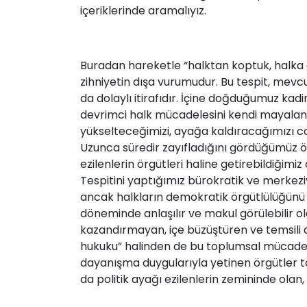
içeriklerinde aramalıyız.
Buradan hareketle “halktan koptuk, halka gi
zihniyetin dışa vurumudur. Bu tespit, mev
da dolaylı itirafıdır. İçine doğduğumuz kad
devrimci halk mücadelesini kendi mayaland
yükselteceğimizi, ayağa kaldıracağımızı c
Uzunca süredir zayıfladığını gördüğümüz ör
ezilenlerin örgütleri haline getirebildiğim
Tespitini yaptığımız bürokratik ve merkeziye
ancak halkların demokratik örgütlülüğünü b
döneminde anlaşılır ve makul görülebilir ol
kazandırmayan, içe büzüştüren ve temsili ala
hukuku” halinden de bu toplumsal mücadele p
dayanışma duygularıyla yetinen örgütler to
da politik ayağı ezilenlerin zemininde olan,