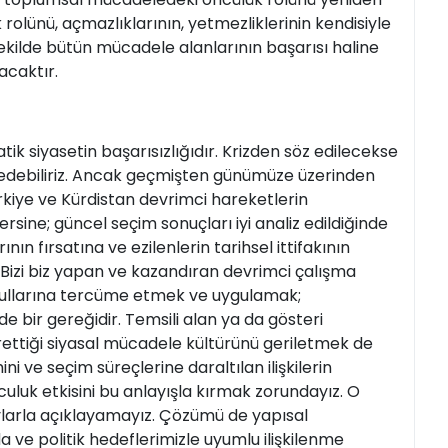
k rolünü, açmazlıklarının, yetmezliklerinin kendisiyle
şekilde bütün mücadele alanlarının başarısı haline
acaktır.
 siyasetin başarısızlığıdır. Krizden söz edilecekse
sedebiliriz. Ancak geçmişten günümüze üzerinden
ürkiye ve Kürdistan devrimci hareketlerin
rsine; güncel seçim sonuçları iyi analiz edildiğinde
nın fırsatına ve ezilenlerin tarihsel ittifakının
 Bizi biz yapan ve kazandıran devrimci çalışma
oşullarına tercüme etmek ve uygulamak;
 bir gereğidir. Temsili alan ya da gösteri
rettiği siyasal mücadele kültürünü geriletmek de
ve seçim süreçlerine daraltılan ilişkilerin
uluk etkisini bu anlayışla kırmak zorundayız. O
aylarla açıklayamayız. Çözümü de yapısal
ve politik hedeflerimizle uyumlu ilişkilenme