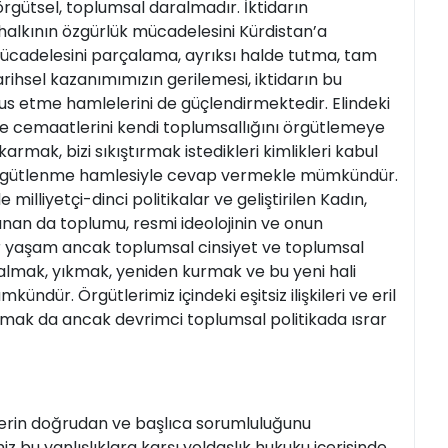
örgütsel, toplumsal daralmadır. İktidarın
 halkının özgürlük mücadelesini Kürdistan’a
ücadelesini parçalama, ayrıksı halde tutma, tam
rihsel kazanımımızın gerilemesi, iktidarın bu
üfus etme hamlelerini de güçlendirmektedir. Elindeki
ve cemaatlerini kendi toplumsallığını örgütlemeye
karmak, bizi sıkıştırmak istedikleri kimlikleri kabul
örgütlenme hamlesiyle cevap vermekle mümkündür.
illiyetçi-dinci politikalar ve geliştirilen Kadın,
anan da toplumu, resmi ideolojinin ve onun
ür yaşam ancak toplumsal cinsiyet ve toplumsal
e almak, yıkmak, yeniden kurmak ve bu yeni hali
ür. Örgütlerimiz içindeki eşitsiz ilişkileri ve eril
tmak da ancak devrimci toplumsal politikada ısrar
klerin doğrudan ve başlıca sorumluluğunu
z bu yanlışlıklara karşı yoldaşlık hukuku içerisinde