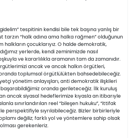
delim” tespitinin kendisi bile tek başına yanlış bir
cut tarzın “halk adına ama halka rağmen” olduğunun
im halkların çocuklarıyız. O halde demokratik,
ığımız yerlerde, kendi zeminimizde nasıl
oşkuyla ve kararlılıkla aramanın tam da zamanıdır.
gütlerimizi ancak ve ancak halkın örgütleri,
iz oranda toplumsal örgütlülükten bahsedebileceğiz.
tçi yönetim anlayışları, anti demokratik ilişkileri
aşarabildiğimiz oranda gerileteceğiz. İlk kuruluş
an ancak siyasal hedeflerimize kıyasla an itibarıyle
nla sınırlandırılan reel “bileşen hukuku”, “ittifak
erspektifiyle sıyrılabileceğiz. Bizler birbirleriyle
plamı değiliz; farklı yol ve yöntemlere sahip olsak
 olması gerekenleriz.