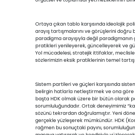
Ortaya çıkan tablo karşısında ideolojik po
arayış tartışmalarını ve görüşlerini doğru 
paradigma arayışıyla değil paradigmanın ger
pratikleri yenileyerek, güncelleyerek ve gü
Yol mücadelesi, stratejik ittifaklar, meclis
sözlerimizin eksik pratiklerinin temel tartış
Sistem partileri ve güçleri karşısında sist
belirgin hatlarla netleştirmek ve ona gö
başta HDK olmak üzere bir bütün olarak part
sorumluluğundadır. Ortak deneyimimiz “ka
sözünü tekrardan doğrulamıştır. Yeni dönem
gerçekle yüzleşerek mümkündür. HDK (Kongr
rağmen bu sonuçtaki payını, sorumluluğunu
masaya yatırarak ve kendisiyle yüzleşere