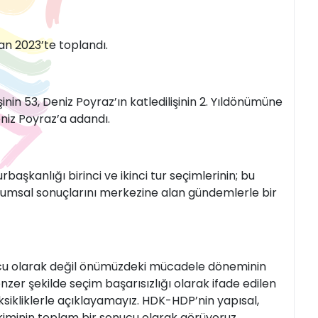
an 2023’te toplandı.
inin 53, Deniz Poyraz’ın katledilişinin 2. Yıldönümüne
eniz Poyraz’a adandı.
aşkanlığı birinci ve ikinci tur seçimlerinin; bu
toplumsal sonuçlarını merkezine alan gündemlerle bir
ucu olarak değil önümüzdeki mücadele döneminin
zer şekilde seçim başarısızlığı olarak ifade edilen
sikliklerle açıklayamayız. HDK-HDP’nin yapısal,
ikiminin toplam bir sonucu olarak görüyoruz.