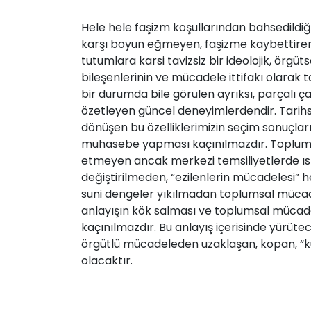
Hele hele faşizm koşullarından bahsedildiğ
karşı boyun eğmeyen, faşizme kaybettiren bi
tutumlara karsi tavizsiz bir ideolojik, ör
bileşenlerinin ve mücadele ittifakı olarak 
bir durumda bile görülen ayrıksı, parçalı 
özetleyen güncel deneyimlerdendir. Tarihse
dönüşen bu özelliklerimizin seçim sonuçları
muhasebe yapması kaçınılmazdır. Toplumsa
etmeyen ancak merkezi temsiliyetlerde ı
değiştirilmeden, “ezilenlerin mücadelesi”
suni dengeler yıkılmadan toplumsal mücade
anlayışın kök salması ve toplumsal mücadele
kaçınılmazdır. Bu anlayış içerisinde yürüt
örgütlü mücadeleden uzaklaşan, kopan, “küs
olacaktır.