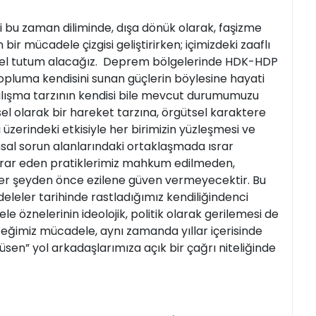
i bu zaman diliminde, dışa dönük olarak, faşizme
r mücadele çizgisi geliştirirken; içimizdeki zaaflı
gütsel tutum alacağız. Deprem bölgelerinde HDK-HDP
topluma kendisini sunan güçlerin böylesine hayati
çalışma tarzının kendisi bile mevcut durumumuzu
l olarak bir hareket tarzına, örgütsel karaktere
 üzerindeki etkisiyle her birimizin yüzleşmesi ve
l sorun alanlarındaki ortaklaşmada ısrar
srar eden pratiklerimiz mahkum edilmeden,
 her şeyden önce ezilene güven vermeyecektir. Bu
leler tarihinde rastladığımız kendiliğindenci
 öznelerinin ideolojik, politik olarak gerilemesi de
eceğimiz mücadele, aynı zamanda yıllar içerisinde
en” yol arkadaşlarımıza açık bir çağrı niteliğinde