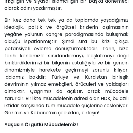
ırkçılığın ve siyasal İslamcılığın bir başka dönemeci
olarak adını yazdırmıştır.
Bir kez daha tek tek ya da toplamda yaşadığımız
ideolojik, politik ve örgütsel krizlerin aşılmasının
yegâne yolunun Kongre paradigmasında buluşmak
olduğu ispatlanmıştır. Şimdi sıra bu krizi çıkışa,
potansiyeli eyleme dönüştürmektedir. Tarih, bize
tarihi kendimizle sınırlandırmayı, başlatmayı değil
biriktirdiklerimizi bir bilgenin ustalığıyla ve bir gencin
dinamizmiyle harekete geçirmeyi zorunlu kılıyor.
İddiamız bakidir: Türkiye ve Kürdistan birleşik
devriminin yılmaz emekçileri, örücüleri ve yoldaşları
olmaktır. Çağrımız da açıktır, ortak mücadele
zaruridir. Birlikte mücadelenin adresi olan HDK, bu azılı
iktidar karşısında tüm mücadele güçlerine sesleniyor:
Gezi’nin ve Kobanê’nin çocukları, birleşin!
Yaşasın Örgütlü Mücadelemiz!