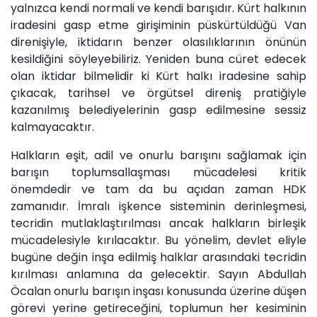
yalnızca kendi normali ve kendi barışıdır. Kürt halkının
iradesini gasp etme girişiminin püskürtüldüğü Van
direnişiyle, iktidarın benzer olasılıklarının önünün
kesildiğini söyleyebiliriz. Yeniden buna cüret edecek
olan iktidar bilmelidir ki Kürt halkı iradesine sahip
çıkacak, tarihsel ve örgütsel direniş pratiğiyle
kazanılmış belediyelerinin gasp edilmesine sessiz
kalmayacaktır.
Halkların eşit, adil ve onurlu barışını sağlamak için
barışın toplumsallaşması mücadelesi kritik
önemdedir ve tam da bu açıdan zaman HDK
zamanıdır. İmralı işkence sisteminin derinleşmesi,
tecridin mutlaklaştırılması ancak halkların birleşik
mücadelesiyle kırılacaktır. Bu yönelim, devlet eliyle
bugüne değin inşa edilmiş halklar arasındaki tecridin
kırılması anlamına da gelecektir. Sayın Abdullah
Öcalan onurlu barışın inşası konusunda üzerine düşen
görevi yerine getireceğini, toplumun her kesiminin