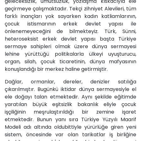
geleceksizlik, umutsuzluk, yozlaşma kıskacıyla ele
geçirmeye çalışmaktadır. Tekçi zihniyet Alevileri, tüm
farklı inançları yok sayarken kadın katliamlarının,
çocuk istismarının erkek devlet yapısı ile
önlenemeyeceğini de bilmekteyiz. Türk, Sünni,
heteroseksist erkek devlet yapısı başta Türkiye
sermaye sahipleri olmak üzere dünya sermayesi
lehine yürüttüğü politikalarla ülkeyi uyuşturucu,
organ, silah, çocuk ticaretinin, dünya mafyasının
konuşlandığı bir merkez haline getirmiştir.
Dağlar, ormanlar, dereler, denizler satılığa
çıkarılmıştır. Bugünkü iktidar dünya sermayesiyle el
ele doğayı talan etmektedir. Aynı şekilde eğitimde
yaratılan büyük eşitsizlik bakanlık eliyle çocuk
işçiliğinin meşrulaştırıldığı bir zemine işaret
etmektedir. Bunun yanı sıra Türkiye Yüzyılı Maarif
Modeli adı altında oldubittiyle yürürlüğe giren yeni
sistem, öncesinde var olan tarikatlar iş birliğine