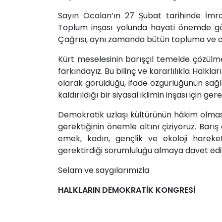
Sayın Öcalan’ın 27 Şubat tarihinde İmral
Toplum inşası yolunda hayati önemde g
Çağrısı, aynı zamanda bütün topluma ve on
Kürt meselesinin barışçıl temelde çözül
farkındayız. Bu bilinç ve kararlılıkla Halkla
olarak görüldüğü, ifade özgürlüğünün sağ
kaldırıldığı bir siyasal iklimin inşası için g
Demokratik uzlaşı kültürünün hâkim olması i
gerektiğinin önemle altını çiziyoruz. Barış
emek, kadın, gençlik ve ekoloji hareketl
gerektirdiği sorumluluğu almaya davet edi
Selam ve saygılarımızla
HALKLARIN DEMOKRATİK KONGRESİ