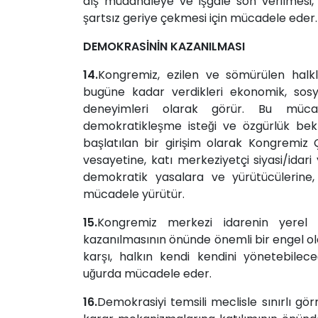
dış müdahaleye ve işgale son verilmesi,
şartsız geriye çekmesi için mücadele eder.
DEMOKRASİNİN KAZANILMASI
14.
Kongremiz, ezilen ve sömürülen halkla
bugüne kadar verdikleri ekonomik, sosy
deneyimleri olarak görür. Bu mücad
demokratikleşme isteği ve özgürlük bek
başlatılan bir girişim olarak Kongremiz C
vesayetine, katı merkeziyetçi siyasi/ida
demokratik yasalara ve yürütücülerine
mücadele yürütür.
15.
Kongremiz merkezi idarenin yerel yo
kazanılmasının önünde önemli bir engel ola
karşı, halkın kendi kendini yönetebilec
uğurda mücadele eder.
16.
Demokrasiyi temsili meclisle sınırlı go