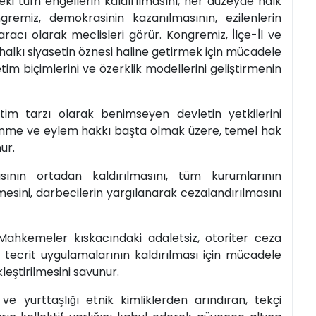
ki tüm engellerin kaldırılmasını, her düzeyde halk
ongremiz, demokrasinin kazanılmasının, ezilenlerin
acı olarak meclisleri görür. Kongremiz, İlçe-İl ve
 halkı siyasetin öznesi haline getirmek için mücadele
netim biçimlerini ve özerklik modellerini geliştirmenin
etim tarzı olarak benimseyen devletin yetkilerini
ütlenme ve eylem hakkı başta olmak üzere, temel hak
ur.
ının ortadan kaldırılmasını, tüm kurumlarının
ilmesini, darbecilerin yargılanarak cezalandırılmasını
Mahkemeler kıskacındaki adaletsiz, otoriter ceza
e tecrit uygulamalarının kaldırılması için mücadele
leştirilmesini savunur.
e yurttaşlığı etnik kimliklerden arındıran, tekçi