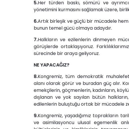
5.
Her türden baskı, sömürü ve ayrımcıl
yönetimini kurmasını sağlamak üzere, bir
6.
Artık birleşik ve güçlü bir mücadele
bunun temel gücü olmaya adaydır.
7.
Halkların ve ezilenlerin dinmeyen müca
görüşlerde ortaklaşıyoruz. Farklılıkları
sürecinde bir araya geliyoruz.
NE YAPACAĞIZ?
8.
Kongremiz, tüm demokratik muhalefet g
alanı olarak görür ve buradan güç alır. Kong
emekçilerin, göçmenlerin, kadınların, köylü
dışlanan ve yok sayılan bütün halkların,
edilenlerin buluştuğu ortak bir mücadele z
9.
Kongremiz, yaşadığımız toprakların tari
ve asimilasyoncu ulusal egemenlik anlayı