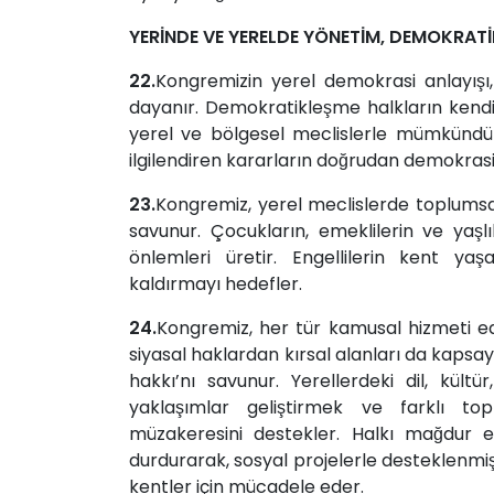
YERİNDE VE YERELDE YÖNETİM, DEMOKRATİ
22.
Kongremizin yerel demokrasi anlayışı
dayanır. Demokratikleşme halkların kendi k
yerel ve bölgesel meclislerle mümkündür
ilgilendiren kararların doğrudan demokrasi i
23.
Kongremiz, yerel meclislerde toplumsal c
savunur. Çocukların, emeklilerin ve yaş
önlemleri üretir. Engellilerin kent ya
kaldırmayı hedefler.
24.
Kongremiz, her tür kamusal hizmeti edi
siyasal haklardan kırsal alanları da kapsay
hakkı’nı savunur. Yerellerdeki dil, kültür
yaklaşımlar geliştirmek ve farklı topl
müzakeresini destekler. Halkı mağdur ed
durdurarak, sosyal projelerle desteklenmiş
kentler için mücadele eder.