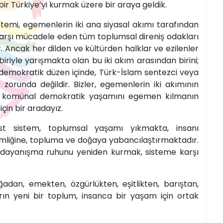
bir Türkiye’yi kurmak üzere bir araya geldik.
sistemi, egemenlerin iki ana siyasal akımı tarafından
karşı mücadele eden tüm toplumsal direniş odakları
r. Ancak her dilden ve kültürden halklar ve ezilenler
biriyle yarışmakta olan bu iki akım arasından birini;
emokratik düzen içinde, Türk-İslam sentezci veya
 zorunda değildir. Bizler, egemenlerin iki akımının
arın komünal demokratik yaşamını egemen kılmanın
çin bir aradayız.
ist sistem, toplumsal yaşamı yıkmakta, insanı
kimliğine, topluma ve doğaya yabancılaştırmaktadır.
 dayanışma ruhunu yeniden kurmak, sisteme karşı
dan, emekten, özgürlükten, eşitlikten, barıştan,
n yeni bir toplum, insanca bir yaşam için ortak