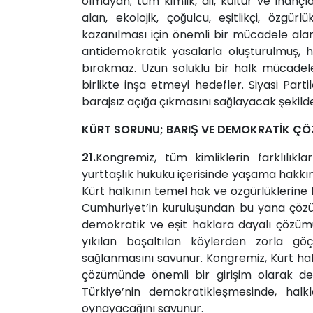
olmayan; tüm kimlik, dil, kültür ve inanç
alan, ekolojik, çoğulcu, eşitlikçi, öz
kazanılması için önemli bir mücadele a
antidemokratik yasalarla oluşturulmuş, h
bırakmaz. Uzun soluklu bir halk mücadelesi
birlikte inşa etmeyi hedefler. Siyasi Parti
barajsız açığa çıkmasını sağlayacak şeki
KÜRT SORUNU; BARIŞ VE DEMOKRATİK ÇÖ
21.
Kongremiz, tüm kimliklerin farklılıklar
yurttaşlık hukuku içerisinde yaşama hakkı
Kürt halkının temel hak ve özgürlüklerin
Cumhuriyet’in kuruluşundan bu yana çözü
demokratik ve eşit haklara dayalı çözüm
yıkılan boşaltılan köylerden zorla göç
sağlanmasını savunur. Kongremiz, Kürt hal
çözümünde önemli bir girişim olarak d
Türkiye’nin demokratikleşmesinde, halklar
oynayacağını savunur.