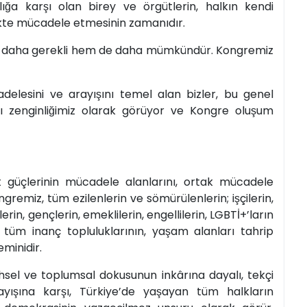
ığa karşı olan birey ve örgütlerin, halkın kendi
likte mücadele etmesinin zamanıdır.
 hem daha gerekli hem de daha mümkündür. Kongremiz
delesini ve arayışını temel alan bizler, bu genel
mızı zenginliğimiz olarak görüyor ve Kongre oluşum
üçlerinin mücadele alanlarını, ortak mücadele
remiz, tüm ezilenlerin ve sömürülenlerin; işçilerin,
lerin, gençlerin, emeklilerin, engellilerin, LGBTİ+’ların
 tüm inanç topluluklarının, yaşam alanları tahrip
eminidir.
hsel ve toplumsal dokusunun inkârına dayalı, tekçi
şına karşı, Türkiye’de yaşayan tüm halkların