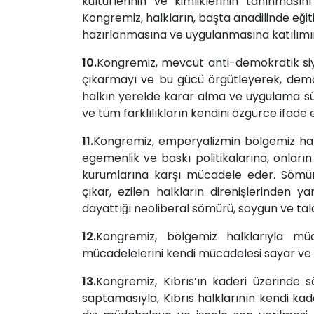
kültürlerinin ve kimliklerinin tanınması
Kongremiz, halkların, başta anadilinde eğiti
hazırlanmasına ve uygulanmasına katılımını
10.
Kongremiz, mevcut anti-demokratik siyasa
çıkarmayı ve bu gücü örgütleyerek, d
halkın yerelde karar alma ve uygulama sür
ve tüm farklılıkların kendini özgürce ifade
11.
Kongremiz, emperyalizmin bölgemiz halkl
egemenlik ve baskı politikalarına, onların 
kurumlarına karşı mücadele eder. Sömürg
çıkar, ezilen halkların direnişlerinden
dayattığı neoliberal sömürü, soygun ve ta
12.
Kongremiz, bölgemiz halklarıyla müc
mücadelelerini kendi mücadelesi sayar ve 
13.
Kongremiz, Kıbrıs’ın kaderi üzerinde so
saptamasıyla, Kıbrıs halklarının kendi kade