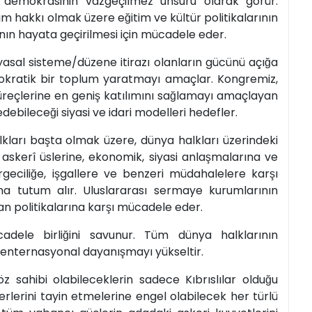
nı demokrasinin vazgeçilmez unsuru olarak görür.
m hakkı olmak üzere eğitim ve kültür politikalarının
n hayata geçirilmesi için mücadele eder.
l sisteme/düzene itirazı olanların gücünü açığa
emokratik bir toplum yaratmayı amaçlar. Kongremiz,
eçlerine en geniş katılımını sağlamayı amaçlayan
 edebileceği siyasi ve idari modelleri hedefler.
arı başta olmak üzere, dünya halkları üzerindeki
askerî üslerine, ekonomik, siyasi anlaşmalarına ve
eciliğe, işgallere ve benzeri müdahalelere karşı
 yana tutum alır. Uluslararası sermaye kurumlarının
lan politikalarına karşı mücadele eder.
adele birliğini savunur. Tüm dünya halklarının
enternasyonal dayanışmayı yükseltir.
̈z sahibi olabileceklerin sadece Kıbrıslılar olduğu
rlerini tayin etmelerine engel olabilecek her türlü