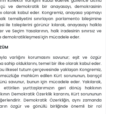
ların kollektif varlığını kabul ederek güvence altına
gürlükçü ve demokratik bir anayasayı, demokrasinin
lanı olarak kabul eder. Kongremiz, anayasa yapmayı
alk temsiliyetini sınırlayan parlamento bileşimine
 ile taleplerini görünür kılarak, anayasayı halkla
ler ve Seçim Yasalarının, halk iradesinin sınırsız ve
lde demokratikleşmesi için mücadele eder.
ZÜM
ıyla varlığını korumasını savunur; eşit ve özgür
na sahip olduklarını, temel bir ilke olarak kabul eder.
e bu ilkesel tutum çerçevesinde yaklaşan Kongremiz,
msüzlüğe mahkûm edilen Kürt sorununun, barışçıl
ünü savunur, bunun için mücadele eder. Yakılarak,
 ettirilen yurttaşlarımızın geri dönüş hakkının
kının Demokratik Özerklik kararını, Kürt sorununun
eğerlendirir. Demokratik Özerkliğin, aynı zamanda
ın özgür ve gönüllü birliğinde önemli bir rol