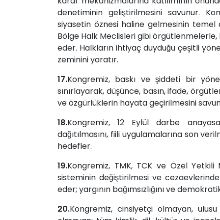
karar mekanizmalarına katılımının önünde
denetiminin geliştirilmesini savunur. K
siyasetin öznesi haline gelmesinin temel ar
Bölge Halk Meclisleri gibi örgütlenmelerle,
eder. Halkların ihtiyaç duyduğu çeşitli yö
zeminini yaratır.
17.
Kongremiz, baskı ve şiddeti bir yön
sınırlayarak, düşünce, basın, ifade, örg
ve özgürlüklerin hayata geçirilmesini savun
18.
Kongremiz, 12 Eylül darbe anayasas
dağıtılmasını, fiili uygulamalarına son ver
hedefler.
19.
Kongremiz, TMK, TCK ve Özel Yetkili 
sisteminin değiştirilmesi ve cezaevlerind
eder; yargının bağımsızlığını ve demokratik
20.
Kongremiz, cinsiyetçi olmayan, ulusu v