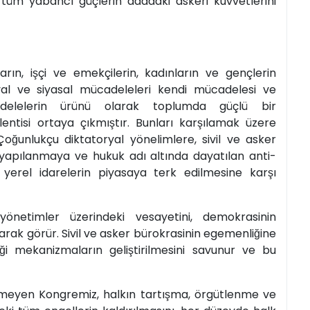
 tüm yabancı güçlerin adadaki askeri kuvvetlerini
rın, işçi ve emekçilerin, kadınların ve gençlerin
al ve siyasal mücadeleleri kendi mücadelesi ve
elelerin ürünü olarak toplumda güçlü bir
lentisi ortaya çıkmıştır. Bunları karşılamak üzere
̧oğunlukçu diktatoryal yönelimlere, sivil ve asker
ri yapılanmaya ve hukuk adı altında dayatılan anti-
, yerel idarelerin piyasaya terk edilmesine karşı
̈netimler üzerindeki vesayetini, demokrasinin
rak görür. Sivil ve asker bürokrasinin egemenliğine
eği mekanizmaların geliştirilmesini savunur ve bu
̈rmeyen Kongremiz, halkın tartışma, örgütlenme ve